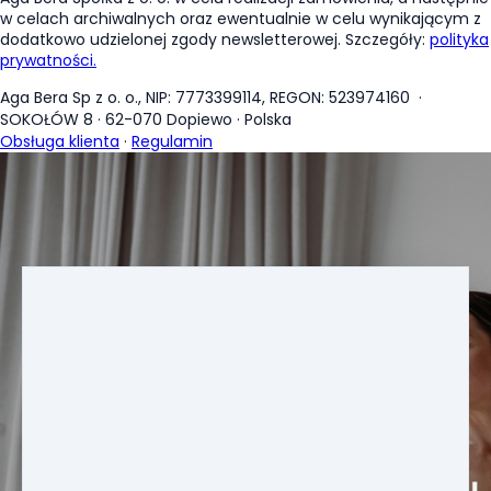
w celach archiwalnych oraz ewentualnie w celu wynikającym z
dodatkowo udzielonej zgody newsletterowej. Szczegóły:
polityka
prywatności.
Aga Bera Sp z o. o., NIP: 7773399114, REGON: 523974160
·
SOKOŁÓW 8
·
62-070 Dopiewo
·
Polska
Obsługa klienta
·
Regulamin