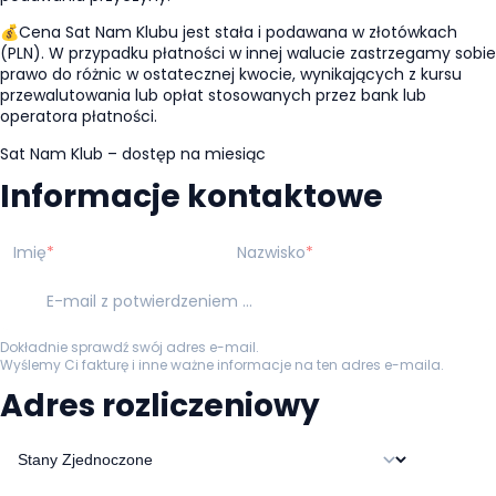
💰Cena Sat Nam Klubu jest stała i podawana w złotówkach
(PLN). W przypadku płatności w innej walucie zastrzegamy sobie
prawo do różnic w ostatecznej kwocie, wynikających z kursu
przewalutowania lub opłat stosowanych przez bank lub
operatora płatności.
Sat Nam Klub – dostęp na miesiąc
Informacje kontaktowe
Imię
Nazwisko
E-mail z potwierdzeniem zamówienia
Dokładnie sprawdź swój adres e-mail.
Wyślemy Ci fakturę i inne ważne informacje na ten adres e-maila.
Adres rozliczeniowy